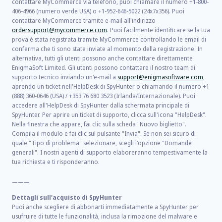
contattare MyCommerce via telefono, puoi chiamare il numero +1-800-
406-4966 (numero verde USA) o +1-952-646-5022 (24x7x356). Puoi
contattare MyCommerce tramite e-mail all'indirizzo
ordersupport@mycommerce.com
. Puoi facilmente identificare se la tua
prova è stata registrata tramite MyCommerce controllando le email di
conferma che ti sono state inviate al momento della registrazione. In
alternativa, tutti gli utenti possono anche contattare direttamente
EnigmaSoft Limited. Gli utenti possono contattare il nostro team di
supporto tecnico inviando un'e-mail a
support@enigmasoftware.com
,
aprendo un ticket nell'HelpDesk di SpyHunter o chiamando il numero +1
(888) 360-0646 (USA) / +353 76 680 3523 (Irlanda/Internazionale). Puoi
accedere all'HelpDesk di SpyHunter dalla schermata principale di
SpyHunter. Per aprire un ticket di supporto, clicca sull'icona "HelpDesk".
Nella finestra che appare, fai clic sulla scheda "Nuovo biglietto".
Compila il modulo e fai clic sul pulsante "Invia". Se non sei sicuro di
quale "Tipo di problema" selezionare, scegli l'opzione "Domande
generali". I nostri agenti di supporto elaboreranno tempestivamente la
tua richiesta e ti risponderanno.
———
Dettagli sull'acquisto di SpyHunter
Puoi anche scegliere di abbonarti immediatamente a SpyHunter per
usufruire di tutte le funzionalità, inclusa la rimozione del malware e