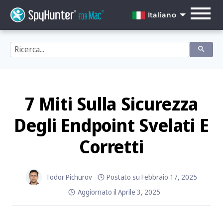
Skip
to
Italiano
content
English
Dansk
Deutsch
Español
7 Miti Sulla Sicurezza
Français
Degli Endpoint Svelati E
Italiano
Corretti
Nederlands
Norsk
Todor Pichurov
Postato su
Febbraio 17, 2025
Aggiornato il
Aprile 3, 2025
Português
Svenska