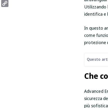
Threads
Utilizzando 
Copy
identifica e
Link
In questo a
come funzio
protezione d
Questo arti
Che co
Advanced En
sicurezza d
più sofistic