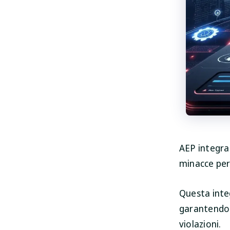
AEP integra 
minacce pers
Questa integ
garantendo l
violazioni.