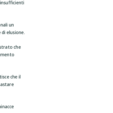
insufficienti
nali un
 di elusione.
istrato che
dimento
isce che il
rastare
minacce