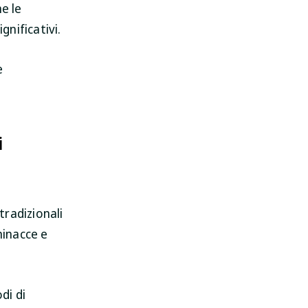
e le
nificativi.
e
i
radizionali
minacce e
di di