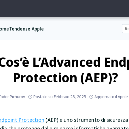
ome
Tendenze Apple
Cos’è L’Advanced End
Protection (AEP)?
Todor Pichurov
Postato su
Febbraio 28, 2025
Aggiornato il
Aprile
ndpoint Protection
(AEP) è uno strumento di sicurezza
rdia che protegge dalle minacce informatiche avanzate