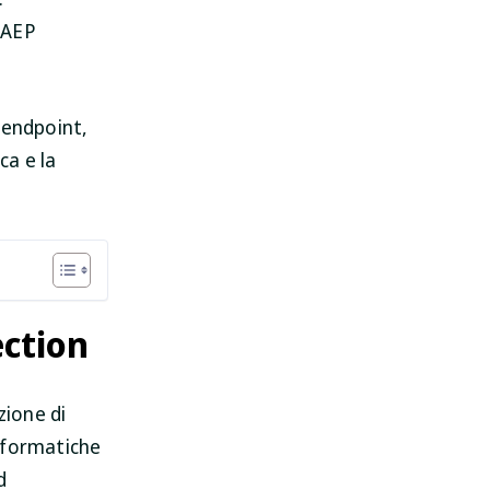
, AEP
 endpoint,
ca e la
ection
ione di
nformatiche
d