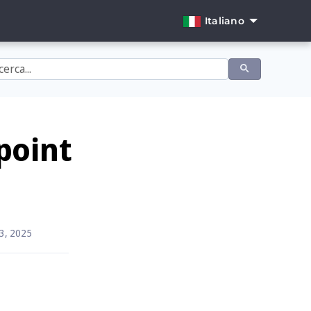
Italiano
English
Dansk
Deutsch
Español
point
Français
Italiano
Nederlands
 3, 2025
Norsk
Português
.
Svenska