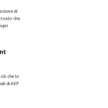
ozione di
ttosto che
ropri
int
ciò che lo
pali di AEP
e