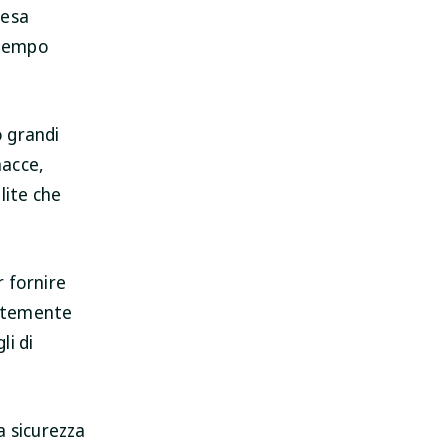
fesa
 tempo
 grandi
nacce,
lite che
r fornire
antemente
li di
a sicurezza