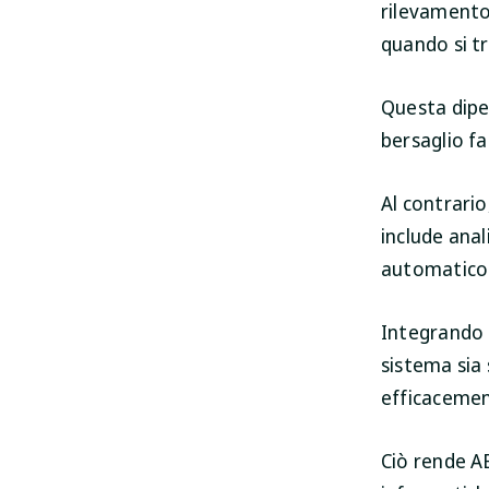
rilevamento 
quando si tr
Questa dipen
bersaglio fa
Al contrario
include ana
automatico 
Integrando l
sistema sia
efficacemen
Ciò rende A