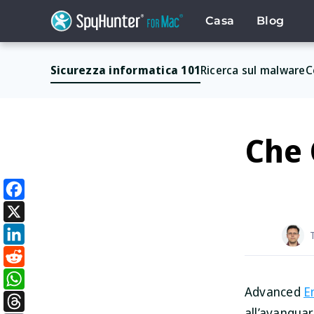
Skip
to
Casa
Blog
content
Sicurezza informatica 101
Ricerca sul malware
C
Che 
Facebook
X
LinkedIn
Reddit
Advanced
E
WhatsApp
all’avangua