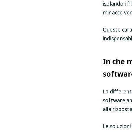
isolando i f
minacce ven
Queste car
indispensabi
In che m
softwar
La differen
software ant
alla risposta
Le soluzioni