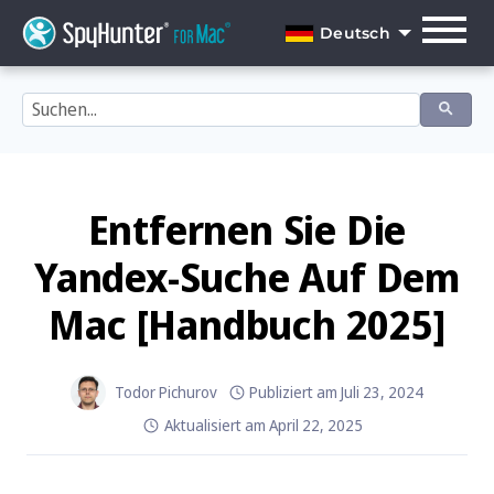
Skip
to
Deutsch
content
English
Dansk
Deutsch
Español
Entfernen Sie Die
Français
Yandex-Suche Auf Dem
Italiano
Mac [Handbuch 2025]
Nederlands
Norsk
Todor Pichurov
Publiziert am
Juli 23, 2024
Aktualisiert am
April 22, 2025
Português
Svenska