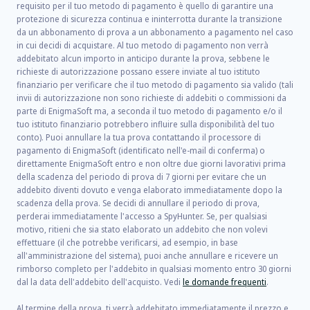
requisito per il tuo metodo di pagamento è quello di garantire una
protezione di sicurezza continua e ininterrotta durante la transizione
da un abbonamento di prova a un abbonamento a pagamento nel caso
in cui decidi di acquistare. Al tuo metodo di pagamento non verrà
addebitato alcun importo in anticipo durante la prova, sebbene le
richieste di autorizzazione possano essere inviate al tuo istituto
finanziario per verificare che il tuo metodo di pagamento sia valido (tali
invii di autorizzazione non sono richieste di addebiti o commissioni da
parte di EnigmaSoft ma, a seconda il tuo metodo di pagamento e/o il
tuo istituto finanziario potrebbero influire sulla disponibilità del tuo
conto). Puoi annullare la tua prova contattando il processore di
pagamento di EnigmaSoft (identificato nell'e-mail di conferma) o
direttamente EnigmaSoft entro e non oltre due giorni lavorativi prima
della scadenza del periodo di prova di 7 giorni per evitare che un
addebito diventi dovuto e venga elaborato immediatamente dopo la
scadenza della prova. Se decidi di annullare il periodo di prova,
perderai immediatamente l'accesso a SpyHunter. Se, per qualsiasi
motivo, ritieni che sia stato elaborato un addebito che non volevi
effettuare (il che potrebbe verificarsi, ad esempio, in base
all'amministrazione del sistema), puoi anche annullare e ricevere un
rimborso completo per l'addebito in qualsiasi momento entro 30 giorni
dal la data dell'addebito dell'acquisto. Vedi
le domande frequenti
.
Al termine della prova, ti verrà addebitato immediatamente il prezzo e