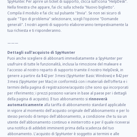
SpyHunter. Per aprire un ticket di supporto, clicca sull'icona "HelpDesk".
Nella finestra che appare, fai clic sulla scheda "Nuovo biglietto".
Compila il modulo e fai clic sul pulsante "Invia". Se non sei sicuro di
quale "Tipo di problema" selezionare, scegli l'opzione "Domande
generali". I nostri agenti di supporto elaboreranno tempestivamente la
tua richiesta e ti risponderanno.
———
Dettagli sull'acquisto di SpyHunter
Puoi anche scegliere di abbonarti immediatamente a SpyHunter per
usufruire di tutte le funzionalità, inclusa la rimozione del malware e
l'accesso al nostro reparto di supporto tramite il nostro HelpDesk, in
genere a partire da
$42
per
3
mesi (SpyHunter Basic Windows) e
$42
per
3
mesi (SpyHunter per Mac) in conformità con i materiali dell'offerta e i
termini della pagina di registrazione/acquisto (che sono qui incorporati
per riferimento; i prezzi possono variare in base al paese per i dettagli
della pagina di acquisto). Il tuo abbonamento si
rinnoverà
automaticamente
alla tariffa di abbonamento standard applicabile
in vigore al momento dell'acquisto originale dell'abbonamento e per lo
stesso periodo di tempo dell'abbonamento, a condizione che tu sia un
utente dell'abbonamento continuo e ininterrotto e per il quale riceverai
una notifica di addebiti imminenti prima della scadenza del tuo
abbonamento. L'acquisto di SpyHunter è soggetto ai termini e alle