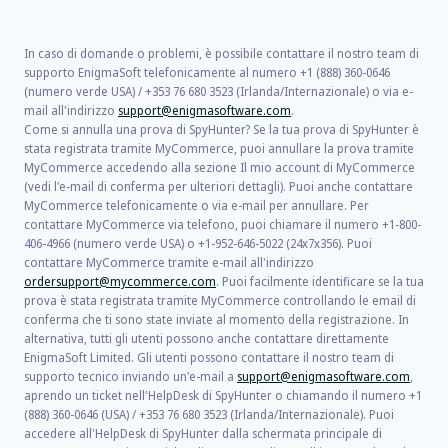
In caso di domande o problemi, è possibile contattare il nostro team di
supporto EnigmaSoft telefonicamente al numero +1 (888) 360-0646
(numero verde USA) / +353 76 680 3523 (Irlanda/Internazionale) o via e-
mail all'indirizzo
support@enigmasoftware.com
.
Come si annulla una prova di SpyHunter? Se la tua prova di SpyHunter è
stata registrata tramite MyCommerce, puoi annullare la prova tramite
MyCommerce accedendo alla sezione Il mio account di MyCommerce
(vedi l'e-mail di conferma per ulteriori dettagli). Puoi anche contattare
MyCommerce telefonicamente o via e-mail per annullare. Per
contattare MyCommerce via telefono, puoi chiamare il numero +1-800-
406-4966 (numero verde USA) o +1-952-646-5022 (24x7x356). Puoi
contattare MyCommerce tramite e-mail all'indirizzo
ordersupport@mycommerce.com
. Puoi facilmente identificare se la tua
prova è stata registrata tramite MyCommerce controllando le email di
conferma che ti sono state inviate al momento della registrazione. In
alternativa, tutti gli utenti possono anche contattare direttamente
EnigmaSoft Limited. Gli utenti possono contattare il nostro team di
supporto tecnico inviando un'e-mail a
support@enigmasoftware.com
,
aprendo un ticket nell'HelpDesk di SpyHunter o chiamando il numero +1
(888) 360-0646 (USA) / +353 76 680 3523 (Irlanda/Internazionale). Puoi
accedere all'HelpDesk di SpyHunter dalla schermata principale di