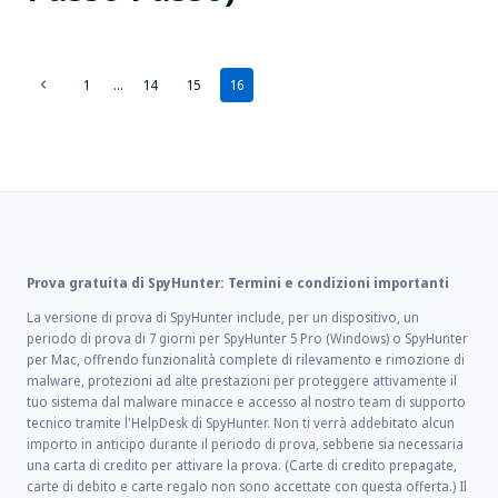
Navigazione
Pagina
1
…
14
15
16
precedente
della
pagina
Prova gratuita di SpyHunter: Termini e condizioni importanti
La versione di prova di SpyHunter include, per un dispositivo, un
periodo di prova di 7 giorni per SpyHunter 5 Pro (Windows) o SpyHunter
per Mac, offrendo funzionalità complete di rilevamento e rimozione di
malware, protezioni ad alte prestazioni per proteggere attivamente il
tuo sistema dal malware minacce e accesso al nostro team di supporto
tecnico tramite l'HelpDesk di SpyHunter. Non ti verrà addebitato alcun
importo in anticipo durante il periodo di prova, sebbene sia necessaria
una carta di credito per attivare la prova. (Carte di credito prepagate,
carte di debito e carte regalo non sono accettate con questa offerta.) Il