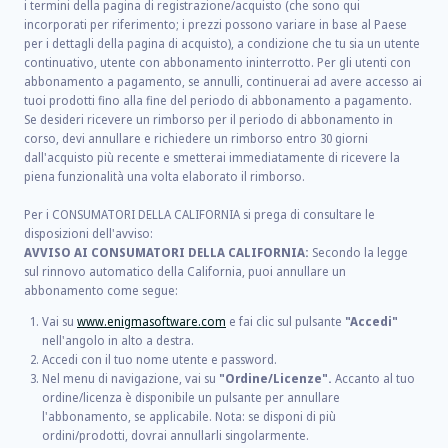
i termini della pagina di registrazione/acquisto (che sono qui
incorporati per riferimento; i prezzi possono variare in base al Paese
per i dettagli della pagina di acquisto), a condizione che tu sia un utente
continuativo, utente con abbonamento ininterrotto. Per gli utenti con
abbonamento a pagamento, se annulli, continuerai ad avere accesso ai
tuoi prodotti fino alla fine del periodo di abbonamento a pagamento.
Se desideri ricevere un rimborso per il periodo di abbonamento in
corso, devi annullare e richiedere un rimborso entro 30 giorni
dall'acquisto più recente e smetterai immediatamente di ricevere la
piena funzionalità una volta elaborato il rimborso.
Per i CONSUMATORI DELLA CALIFORNIA si prega di consultare le
disposizioni dell'avviso:
AVVISO AI CONSUMATORI DELLA CALIFORNIA:
Secondo la legge
sul rinnovo automatico della California, puoi annullare un
abbonamento come segue:
Vai su
www.enigmasoftware.com
e fai clic sul pulsante
"Accedi"
nell'angolo in alto a destra.
Accedi con il tuo nome utente e password.
Nel menu di navigazione, vai su
"Ordine/Licenze".
Accanto al tuo
ordine/licenza è disponibile un pulsante per annullare
l'abbonamento, se applicabile. Nota: se disponi di più
ordini/prodotti, dovrai annullarli singolarmente.