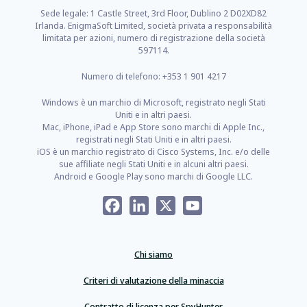
Sede legale: 1 Castle Street, 3rd Floor, Dublino 2 D02XD82
Irlanda. EnigmaSoft Limited, società privata a responsabilità
limitata per azioni, numero di registrazione della società
597114.
Numero di telefono: +353 1 901 4217
Windows è un marchio di Microsoft, registrato negli Stati
Uniti e in altri paesi.
Mac, iPhone, iPad e App Store sono marchi di Apple Inc.,
registrati negli Stati Uniti e in altri paesi.
iOS è un marchio registrato di Cisco Systems, Inc. e/o delle
sue affiliate negli Stati Uniti e in alcuni altri paesi.
Android e Google Play sono marchi di Google LLC.
Facebook
LinkedIn
X
YouTube
Chi siamo
Criteri di valutazione della minaccia
Contratto di licenza per SpyHunter