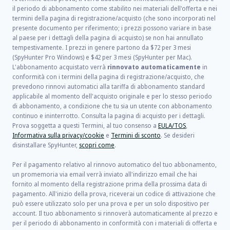
il periodo di abbonamento come stabilito nei materiali dell'offerta e nei
termini della pagina di registrazione/acquisto (che sono incorporati nel
presente documento per riferimento; i prezzi possono variare in base
al paese per i dettagli della pagina di acquisto) se non hai annullato
tempestivamente. I prezzi in genere partono da
$72
per
3
mesi
(SpyHunter Pro Windows) e
$42
per
3
mesi (SpyHunter per Mac).
L'abbonamento acquistato verrà
rinnovato automaticamente
in
conformità con i termini della pagina di registrazione/acquisto, che
prevedono rinnovi automatici alla tariffa di abbonamento standard
applicabile al momento dell'acquisto originale e per lo stesso periodo
di abbonamento, a condizione che tu sia un utente con abbonamento
continuo e ininterrotto. Consulta la pagina di acquisto per i dettagli.
Prova soggetta a questi Termini, al tuo consenso a
EULA/TOS
,
Informativa sulla privacy/cookie
e
Termini di sconto
. Se desideri
disinstallare SpyHunter,
scopri come
.
Per il pagamento relativo al rinnovo automatico del tuo abbonamento,
un promemoria via email verrà inviato all'indirizzo email che hai
fornito al momento della registrazione prima della prossima data di
pagamento. All'inizio della prova, riceverai un codice di attivazione che
può essere utilizzato solo per una prova e per un solo dispositivo per
account. Il tuo abbonamento si rinnoverà automaticamente al prezzo e
per il periodo di abbonamento in conformità con i materiali di offerta e